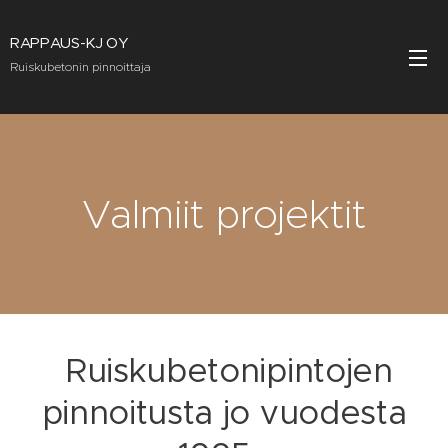
RAPPAUS-KJ OY
Ruiskubetonin pinnoittaja
Valmiit projektit
Ruiskubetonipintojen
pinnoitusta jo vuodesta