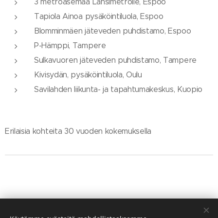
3 metroasemaa Länsimetrolle, Espoo
Tapiola Ainoa pysäköintiluola, Espoo
Blomminmäen jäteveden puhdistamo, Espoo
P-Hämppi, Tampere
Sulkavuoren jäteveden puhdistamo, Tampere
Kivisydän, pysäköintiluola, Oulu
Savilahden liikunta- ja tapahtumakeskus, Kuopio
Erilaisia kohteita 30 vuoden kokemuksella